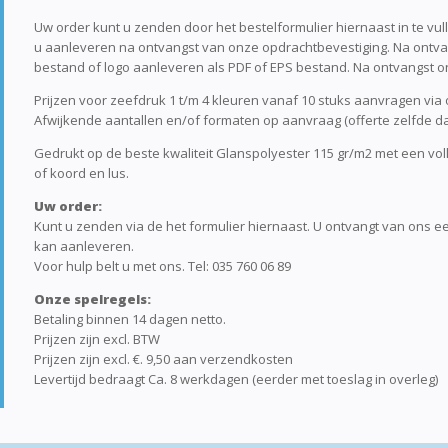
Uw order kunt u zenden door het bestelformulier hiernaast in te vul
u aanleveren na ontvangst van onze opdrachtbevestiging. Na ontva
bestand of logo aanleveren als PDF of EPS bestand. Na ontvangst o
Prijzen voor zeefdruk 1 t/m 4 kleuren vanaf 10 stuks aanvragen via on
Afwijkende aantallen en/of formaten op aanvraag (offerte zelfde da
Gedrukt op de beste kwaliteit Glanspolyester 115 gr/m2 met een vo
of koord en lus.
Uw order:
Kunt u zenden via de het formulier hiernaast. U ontvangt van ons 
kan aanleveren.
Voor hulp belt u met ons. Tel: 035 760 06 89
Onze spelregels:
Betaling binnen 14 dagen netto.
Prijzen zijn excl. BTW
Prijzen zijn excl. €. 9,50 aan verzendkosten
Levertijd bedraagt Ca. 8 werkdagen (eerder met toeslag in overleg)