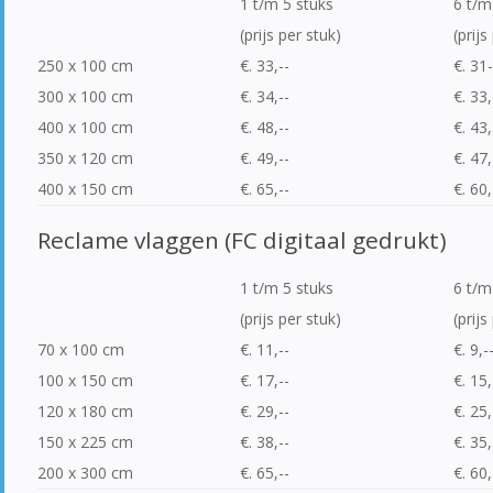
1 t/m 5 stuks
6 t/m
(prijs per stuk)
(prijs
250 x 100 cm
€. 33,--
€. 31-
300 x 100 cm
€. 34,--
€. 33,
400 x 100 cm
€. 48,--
€. 43,
350 x 120 cm
€. 49,--
€. 47,
400 x 150 cm
€. 65,--
€. 60,
Reclame vlaggen (FC digitaal gedrukt)
1 t/m 5 stuks
6 t/m
(prijs per stuk)
(prijs
70 x 100 cm
€. 11,--
€. 9,-
100 x 150 cm
€. 17,--
€. 15,
120 x 180 cm
€. 29,--
€. 25,
150 x 225 cm
€. 38,--
€. 35,
200 x 300 cm
€. 65,--
€. 60,