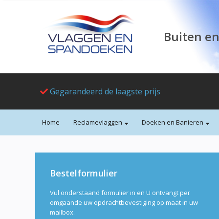
Buiten en
Gegarandeerd de laagste prijs
Home
Reclamevlaggen
Doeken en Banieren
Bestelformulier
Vul onderstaand formulier in en U ontvangt per
omgaande uw opdrachtbevestiging op maat in uw
mailbox.