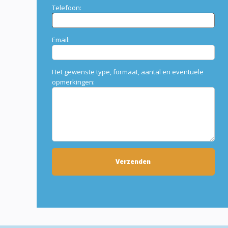
Telefoon:
Email:
Het gewenste type, formaat, aantal en eventuele
opmerkingen: