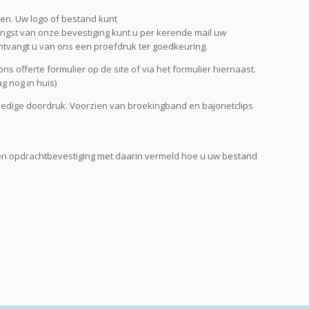
len. Uw logo of bestand kunt
ngst van onze bevestiging kunt u per kerende mail uw
ntvangt u van ons een proefdruk ter goedkeuring.
s offerte formulier op de site of via het formulier hiernaast.
g nog in huis)
lledige doordruk. Voorzien van broekingband en bajonetclips
een opdrachtbevestiging met daarin vermeld hoe u uw bestand