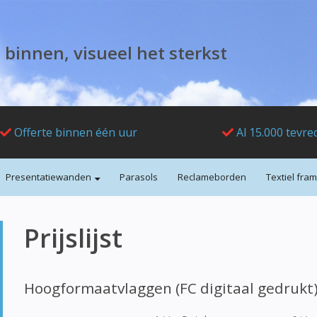
 binnen, visueel het sterkst
Offerte binnen één uur
Al 15.000 tevre
Presentatiewanden
Parasols
Reclameborden
Textiel fra
Prijslijst
Hoogformaatvlaggen (FC digitaal gedrukt