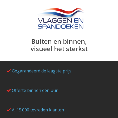
Buiten en binnen,
visueel het sterkst
Gegarandeerd de laagste prijs
Offerte binnen één uur
Al 15.000 tevreden klanten