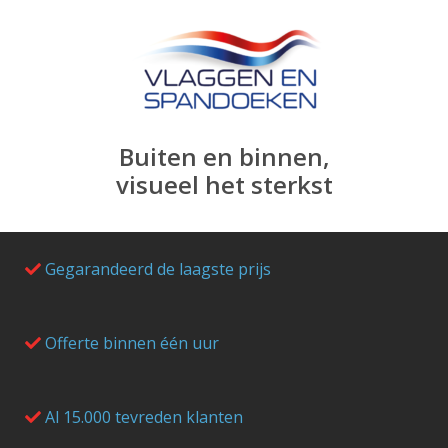
Buiten en binnen,
visueel het sterkst
Gegarandeerd de laagste prijs
Offerte binnen één uur
Al 15.000 tevreden klanten