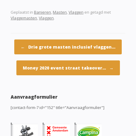
Geplaatst in
Banieren
,
Masten
,
Vlaggen
en getagd met
Vlaggemasten
,
Vlaggen
.
Berichtnavigatie
←
Drie grote masten inclusief vlaggen…
Money 2020 event straat takeover…
→
Aanvraagformulier
[contact-form-7 id="152" title="Aanvraagformulier"]