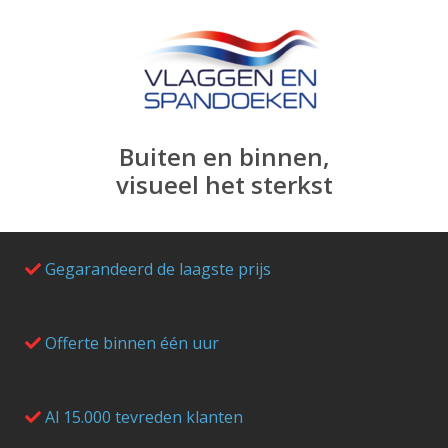
Buiten en binnen,
visueel het sterkst
Gegarandeerd de laagste prijs
Offerte binnen één uur
Al 15.000 tevreden klanten